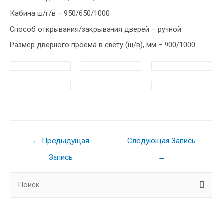
Кабина ш/г/в – 950/650/1000
Способ открывания/закрывания дверей – ручной
Размер дверного проёма в свету (ш/в), мм – 900/1000
Навигация
←
Предыдущая
Следующая Запись
по
Запись
→
записям
Н
а
й
т