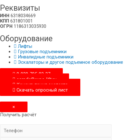
Реквизиты
ИНН
6318034669
КПП
631801001
ОГРН
1186313035930
Оборудование
Лифты
Грузовые подъемники
Инвалидные подъемники
Эскалаторы и другое подъемное оборудование
8-929-705-83-37
samdir@expo-lift.ru
Консультация эксперта
Скачать опросный лиcт
×
Получить расчёт