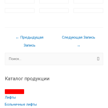
Навигация
←
Предыдущая
Следующая Запись
по
Запись
→
записям
Н
а
й
т
Каталог продукции
и
:
Лифты
Больничные лифты