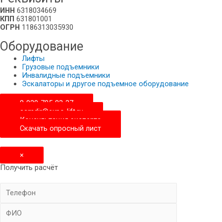
ИНН
6318034669
КПП
631801001
ОГРН
1186313035930
Оборудование
Лифты
Грузовые подъемники
Инвалидные подъемники
Эскалаторы и другое подъемное оборудование
8-929-705-83-37
samdir@expo-lift.ru
Консультация эксперта
Скачать опросный лиcт
×
Получить расчёт